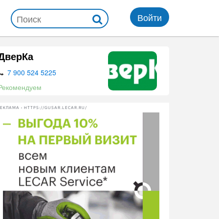
Войти
ДверКа
7 900 524 5225
Рекомендуем
ЕКЛАМА • HTTPS://GUSAR.LECAR.RU/